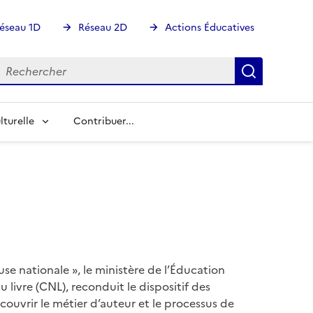
éseau 1D
Réseau 2D
Actions Éducatives
echercher
Rechercher
Recherch
lturelle
Contribuer...
se nationale », le ministère de l’Éducation
 livre (CNL), reconduit le dispositif des
couvrir le métier d’auteur et le processus de