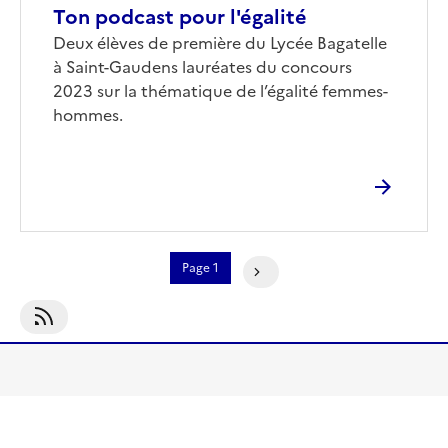
Ton podcast pour l'égalité
Corps
Deux élèves de première du Lycée Bagatelle
à Saint-Gaudens lauréates du concours
2023 sur la thématique de l’égalité femmes-
hommes.
Pagination
Page 1
Page Suivante
S'abonner À Autres Concours EMI