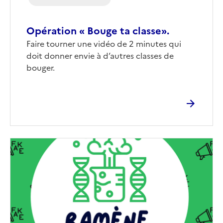
Opération « Bouge ta classe».
Corps
Faire tourner une vidéo de 2 minutes qui
doit donner envie à d’autres classes de
bouger.
Image
de
couverture
(conseillée)