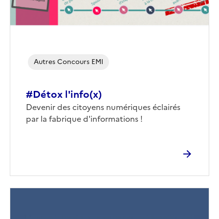
Autres Concours EMI
#Détox l'info(x)
Corps
Devenir des citoyens numériques éclairés
par la fabrique d'informations !
Image
de
couverture