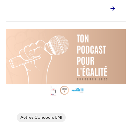
Image
de
couverture
(conseillée)
Autres Concours EMI