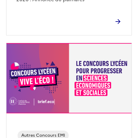
Image
de
couverture
(conseillée)
Autres Concours EMI