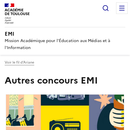
Recherc
ACADÉMIE
DE TOULOUSE
EMI
Mission Académique pour l'Éducation aux Médias et à
l'Information
Voir le fil d’Ariane
Autres concours EMI
Image
de
couverture
(conseillée)