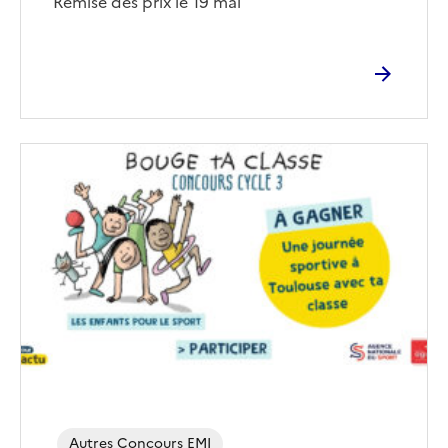
Remise des prix le 19 mai
Image
de
couverture
(conseillée)
Autres Concours EMI