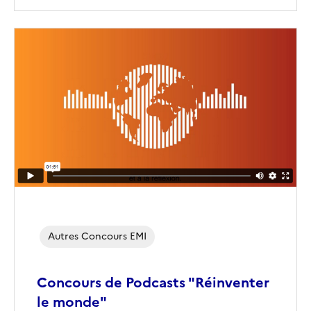
Image
de
couverture
(conseillée)
Autres Concours EMI
Concours de Podcasts "Réinventer
le monde"