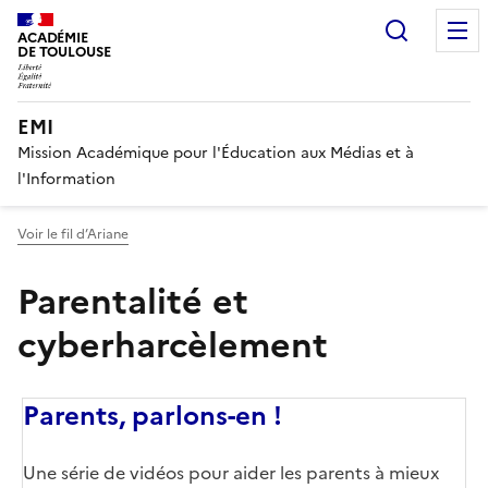
Recherc
ACADÉMIE
DE TOULOUSE
EMI
Mission Académique pour l'Éducation aux Médias et à
l'Information
Voir le fil d’Ariane
Parentalité et
cyberharcèlement
Parents, parlons-en !
Corps
Une série de vidéos pour aider les parents à mieux