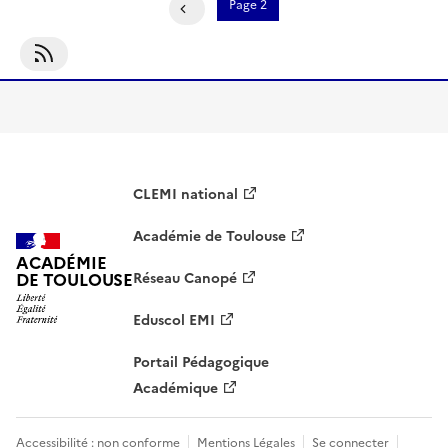
Pagination
Page 2
Page Précédente
S'abonner À Parentalité Et Cyberharcèlement
CLEMI national
Académie de Toulouse
ACADÉMIE
DE TOULOUSE
Réseau Canopé
Eduscol EMI
Portail Pédagogique
Académique
Accessibilité : non conforme
Mentions Légales
Se connecter