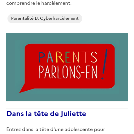
comprendre le harcèlement.
Parentalité Et Cyberharcèlement
Image
de
couverture
(conseillée)
Dans la tête de Juliette
Corps
Entrez dans la tête d'une adolescente pour