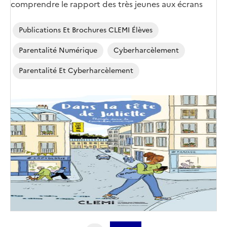
comprendre le rapport des très jeunes aux écrans
Publications Et Brochures CLEMI Élèves
Parentalité Numérique
Cyberharcèlement
Parentalité Et Cyberharcèlement
Image
de
couverture
(conseillée)