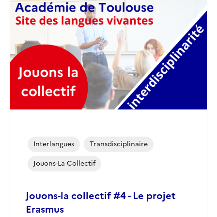
Image
de
couverture
(conseillée)
Interlangues
Transdisciplinaire
Jouons-La Collectif
Jouons-la collectif #4 - Le projet
Erasmus