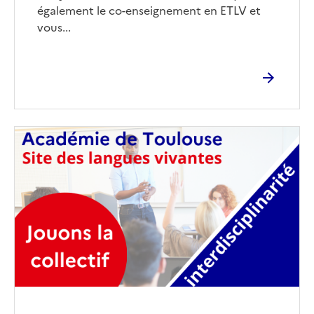
également le co-enseignement en ETLV et
vous...
Image
de
couverture
(conseillée)