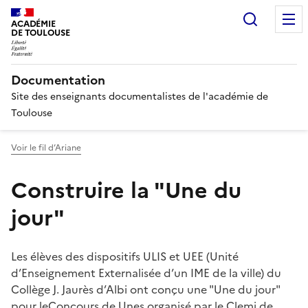
Recherc
ACADÉMIE
DE TOULOUSE
Documentation
Site des enseignants documentalistes de l'académie de
Toulouse
Voir le fil d’Ariane
Construire la "Une du
jour"
Les élèves des dispositifs ULIS et UEE (Unité
d’Enseignement Externalisée d’un IME de la ville) du
Collège J. Jaurès d’Albi ont conçu une "Une du jour"
pour leConcours de Unes organisé par le Clemi de