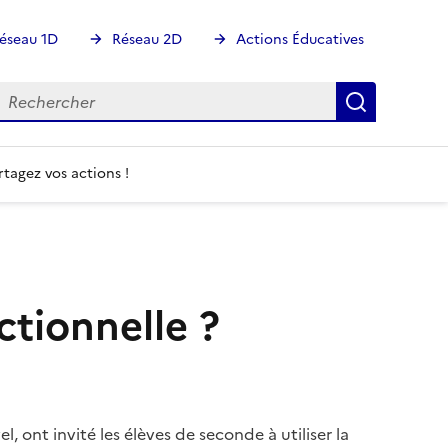
éseau 1D
Réseau 2D
Actions Éducatives
echercher
Rechercher
Recherch
rtagez vos actions !
ctionnelle ?
 ont invité les élèves de seconde à utiliser la