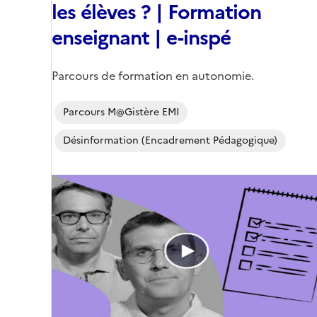
les élèves ? | Formation
enseignant | e-inspé
Corps
Parcours de formation en autonomie.
Parcours M@gistère EMI
Désinformation (encadrement Pédagogique)
Image
de
couverture
(conseillée)