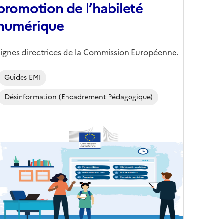
promotion de l’habileté
numérique
Corps
Lignes directrices de la Commission Européenne.
Guides EMI
Désinformation (encadrement Pédagogique)
Image
de
couverture
conseillée)