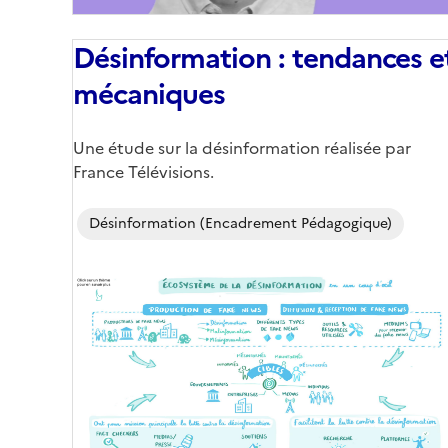
Désinformation : tendances e
mécaniques
Corps
Une étude sur la désinformation réalisée par
France Télévisions.
Désinformation (encadrement Pédagogique)
Image
de
couverture
(conseillée)