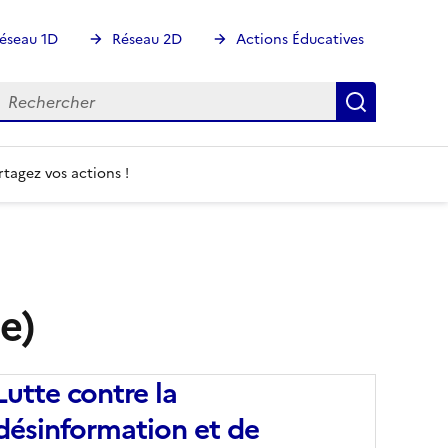
éseau 1D
Réseau 2D
Actions Éducatives
echercher
Rechercher
Recherch
rtagez vos actions !
e)
Lutte contre la
désinformation et de