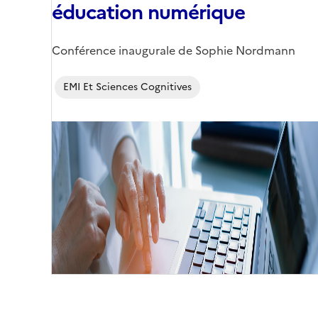
éducation numérique
Corps
Conférence inaugurale de Sophie Nordmann
EMI Et Sciences Cognitives
Image
de
couverture
(conseillée)