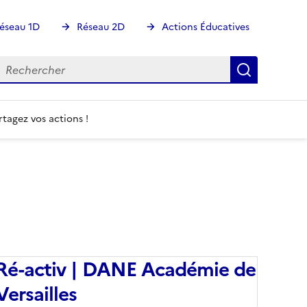
éseau 1D
Réseau 2D
Actions Éducatives
echercher
Rechercher
Recherch
rtagez vos actions !
Ré-activ | DANE Académie de
Versailles