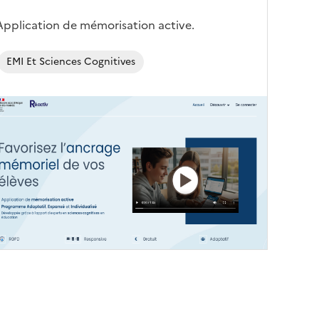
Corps
Application de mémorisation active.
EMI Et Sciences Cognitives
Image
de
couverture
conseillée)