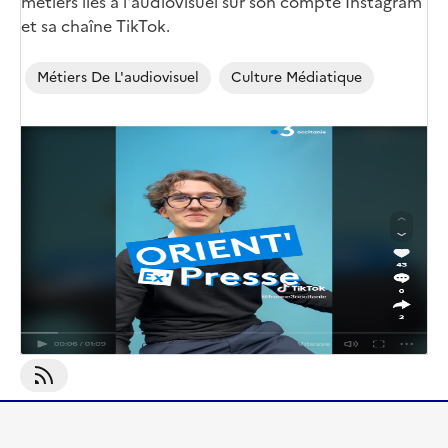
métiers liés à l'audiovisuel sur son compte Instagram
et sa chaîne TikTok.
Métiers De L'audiovisuel
Culture Médiatique
Image
de
couverture
(conseillée)
S'abonner À Métiers De L&#039;audiovisuel