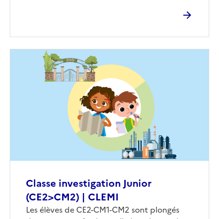
Image
de
couverture
(conseillée)
Classe investigation Junior
(CE2>CM2) | CLEMI
Corps
Les élèves de CE2-CM1-CM2 sont plongés