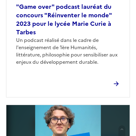
"Game over" podcast lauréat du
concours "Réinventer le monde"
2023 pour le lycée Marie Curie à
Tarbes
Corps
Un podcast réalisé dans le cadre de
l'enseignement de 1ère Humanités,
littérature, philosophie pour sensibiliser aux
enjeux du développement durable.
Image
de
couverture
(conseillée)