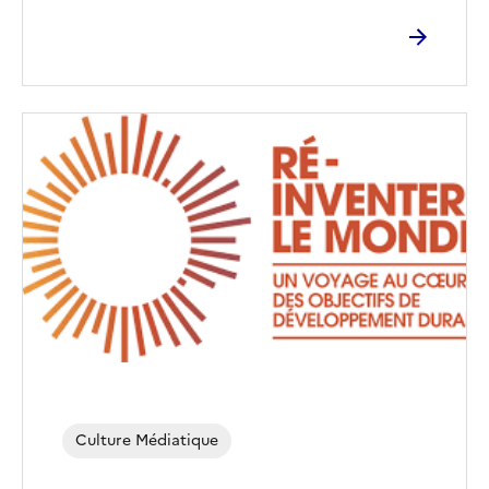
Image
de
couverture
(conseillée)
Culture Médiatique