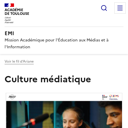
Recherc
ACADÉMIE
DE TOULOUSE
EMI
Mission Académique pour l'Éducation aux Médias et à
l'Information
Voir le fil d’Ariane
Culture médiatique
Image
de
couverture
(conseillée)