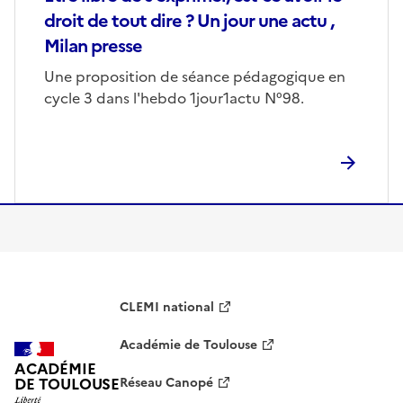
droit de tout dire ? Un jour une actu ,
Milan presse
Corps
Une proposition de séance pédagogique en
cycle 3 dans l'hebdo 1jour1actu N°98.
S'abonner à Accordéon
CLEMI national
Académie de Toulouse
ACADÉMIE
DE TOULOUSE
Réseau Canopé