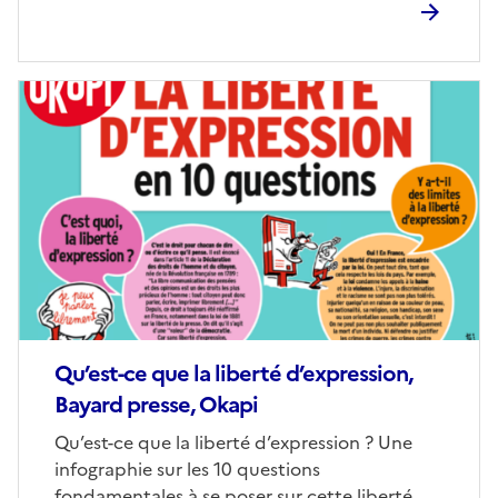
Image
de
couverture
(conseillée)
Qu’est-ce que la liberté d’expression,
Bayard presse, Okapi
Corps
Qu’est-ce que la liberté d’expression ? Une
infographie sur les 10 questions
fondamentales à se poser sur cette liberté