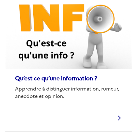
Image
de
couverture
(conseillée)
Qu’est ce qu’une information ?
Corps
Apprendre à distinguer information, rumeur,
anecdote et opinion.