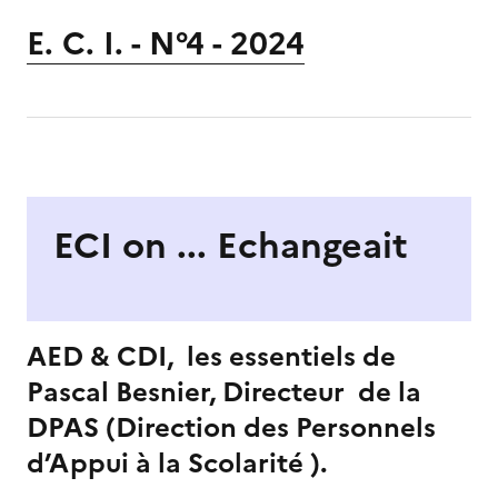
E. C. I. - N°4 - 2024
S'abonner à Accordéon
Image
ECI on ... Echangeait
AED & CDI, les essentiels de
Im
Pascal Besnier, Directeur de la
DPAS (Direction des Personnels
d’Appui à la Scolarité ).