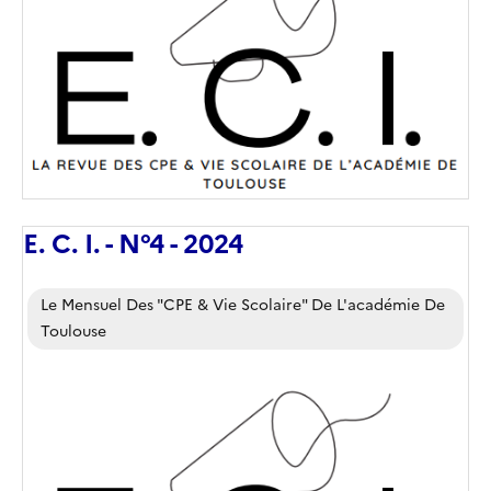
couverture
(conseillée)
E. C. I. - N°4 - 2024
Corps
Le Mensuel Des "CPE & Vie Scolaire" De L'académie De
Toulouse
Image
de
couverture
(conseillée)