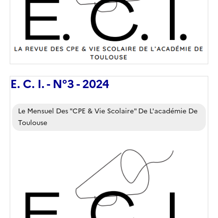
E. C. I. - N°3 - 2024
Corps
Le Mensuel Des "CPE & Vie Scolaire" De L'académie De
Toulouse
Image
de
couverture
(conseillée)