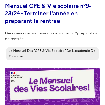
Mensuel CPE & Vie scolaire n°9-
23/24 - Terminer l'année en
préparant la rentrée
Corps
Découvrez ce nouveau numéro spécial "préparation
de rentrée"...
Le Mensuel Des "CPE & Vie Scolaire" De L'académie De
Toulouse
Image
de
couverture
(conseillée)