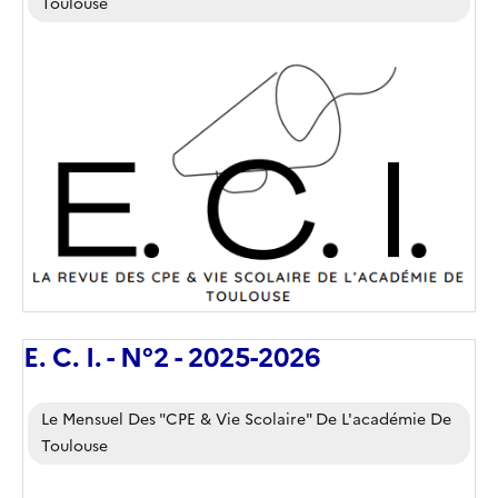
Toulouse
Image
de
couverture
(conseillée)
E. C. I. - N°2 - 2025-2026
Corps
Le Mensuel Des "CPE & Vie Scolaire" De L'académie De
Toulouse