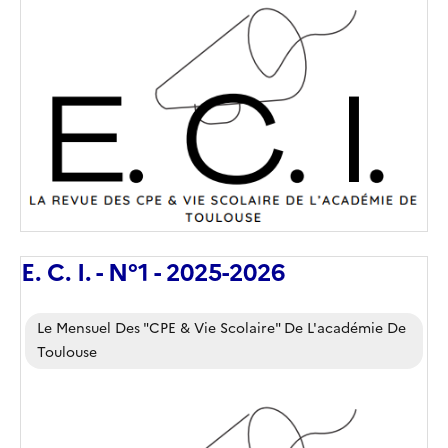
Image
de
couverture
(conseillée)
E. C. I. - N°1 - 2025-2026
Corps
Le Mensuel Des "CPE & Vie Scolaire" De L'académie De
Toulouse
Image
de