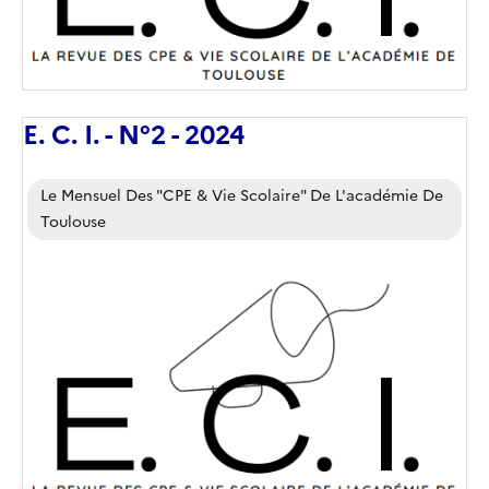
E. C. I. - N°2 - 2024
Corps
Le Mensuel Des "CPE & Vie Scolaire" De L'académie De
Toulouse
Image
de
couverture
(conseillée)