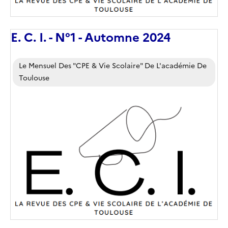
E. C. I. - N°1 - Automne 2024
Corps
Le Mensuel Des "CPE & Vie Scolaire" De L'académie De
Toulouse
Image
de
couverture
(conseillée)