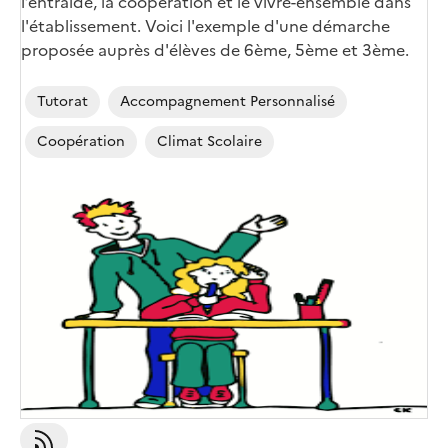
l’entraide, la coopération et le vivre-ensemble dans
l'établissement. Voici l'exemple d'une démarche
proposée auprès d'élèves de 6ème, 5ème et 3ème.
Tutorat
Accompagnement Personnalisé
Coopération
Climat Scolaire
Image
de
couverture
(conseillée)