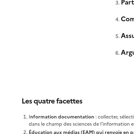
Part
Com
Ass
Argu
Les quatre facettes
I
nformation documentation
: collecter, sélec
dans le champ des sciences de l’information e
Éducation aux médias (EAM) qui renvoie en par