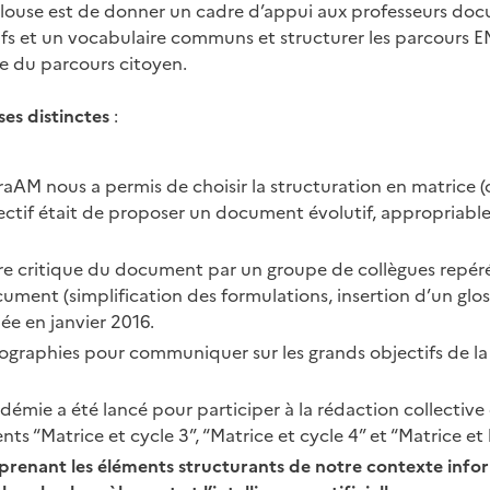
louse est de donner un cadre d’appui aux professeurs docum
ifs et un vocabulaire communs et structurer les parcours EM
le du parcours citoyen.
ses distinctes
:
AM nous a permis de choisir la structuration en matrice (o
bjectif était de proposer un document évolutif, appropriabl
e critique du document par un groupe de collègues repérés 
cument (simplification des formulations, insertion d’un glo
ée en janvier 2016.
fographies pour communiquer sur les grands objectifs de la 
adémie a été lancé pour participer à la rédaction collectiv
ts “Matrice et cycle 3”, “Matrice et cycle 4” et “Matrice et 
 reprenant les éléments structurants de notre contexte info