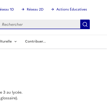
éseau 1D
Réseau 2D
Actions Éducatives
echercher
Rechercher
Recherch
lturelle
Contribuer...
e 3 au lycée.
lossaire).