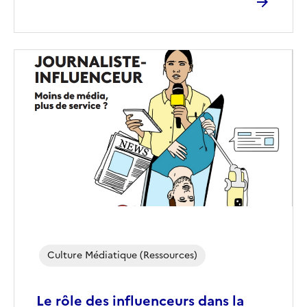
Image
de
couverture
(conseillée)
Culture Médiatique (ressources)
Le rôle des influenceurs dans la