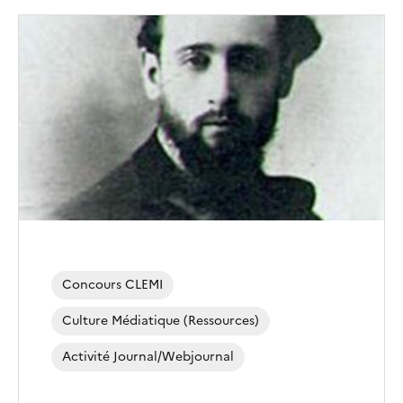
Image
de
couverture
(conseillée)
Concours CLEMI
Culture Médiatique (ressources)
Activité Journal/webjournal