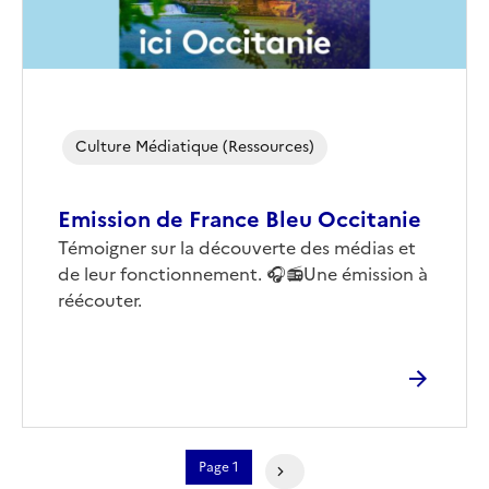
Culture Médiatique (ressources)
Emission de France Bleu Occitanie
Corps
Témoigner sur la découverte des médias et
de leur fonctionnement. 🎧📻Une émission à
réécouter.
Pagination
Page 1
Page Suivante