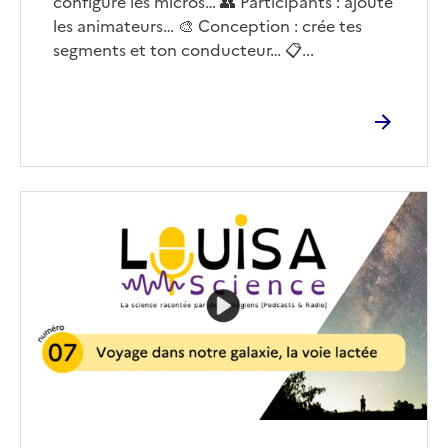
configure les micros… 👥 Participants : ajoute
les animateurs… 🎨 Conception : crée tes
segments et ton conducteur… 📋...
Image
de
couverture
(conseillée)