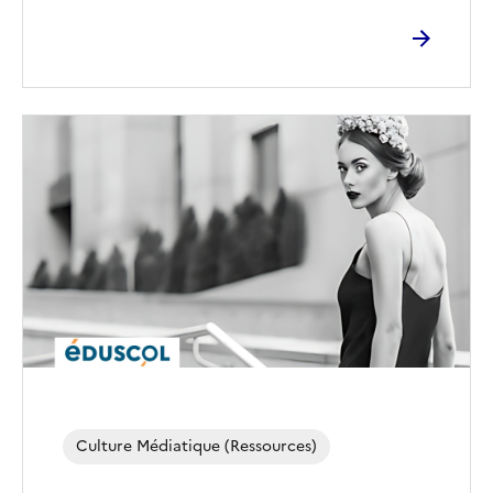
Image
de
couverture
(conseillée)
Culture Médiatique (ressources)