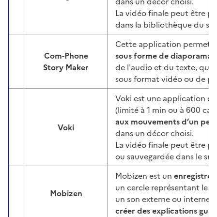
dans un décor choisi.
La vidéo finale peut être p
dans la bibliothèque du sm
Cette application permet 
Com-Phone
sous forme de diaporama
,
Image
Story Maker
de l'audio et du texte, qu'il
sous format vidéo ou de par
Voki est une application q
(limité à 1 min ou à 600 ca
aux mouvements d’un pers
Voki
Image
dans un décor choisi.
La vidéo finale peut être pu
ou sauvegardée dans le sm
Mobizen est un
enregistreu
un cercle représentant le p
Mobizen
Image
un son externe ou interne 
créer des explications gui