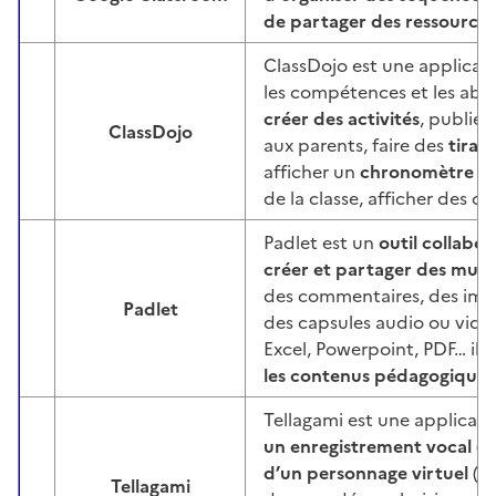
de partager des ressources,
ClassDojo est une applicati
les compétences et les abs
créer des activités
, publier
ClassDojo
Image
aux parents, faire des
tirag
afficher un
chronomètre
ou
de la classe, afficher des con
Padlet est un
outil collabor
créer et partager des murs 
des commentaires, des image
Padlet
Image
des capsules audio ou vid
Excel, Powerpoint, PDF… il
les contenus pédagogiques
Tellagami est une applicat
un enregistrement vocal
(l
d’un personnage virtuel
(d’
Tellagami
Image