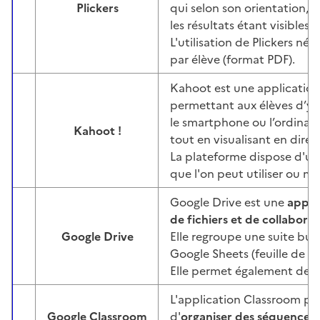
Plickers
qui selon son orientation, 
Image
les résultats étant visibles 
L'utilisation de Plickers né
par élève (format PDF).
Kahoot est une applicatio
permettant aux élèves d’y pa
le smartphone ou l’ordinateu
Kahoot !
Image
tout en visualisant en direc
La plateforme dispose d'u
que l'on peut utiliser ou mod
Google Drive est une
appli
de fichiers et de collabora
Google Drive
Elle regroupe une suite bur
Image
Google Sheets (feuille de c
Elle permet également de 
L'application Classroom p
Google Classroom
d'
organiser des séquences
Image