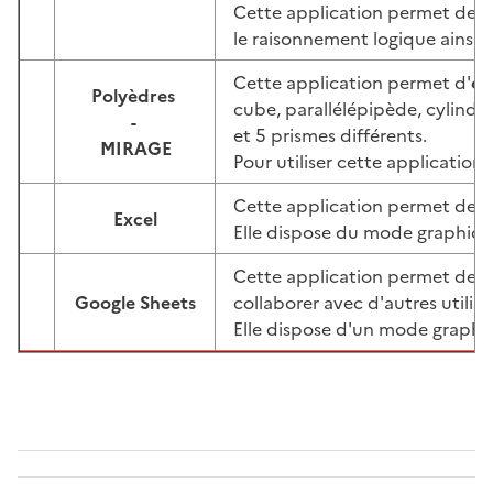
Cette application permet de fav
le raisonnement logique ainsi qu
Cette application permet d'
ob
Polyèdres
cube, parallélépipède, cylindr
-
Image
et 5 prismes différents.
MIRAGE
Pour utiliser cette application, 
Cette application permet de cr
Excel
Image
Elle dispose du mode graphique
Cette application permet de cr
Google Sheets
collaborer avec d'autres utili
Image
Elle dispose d'un mode graphiqu