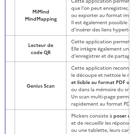
Cette application permet 
que l'on peut enregistrer, p
MiMind
ou exporter au format imag
Image
MindMapping
Il est également possible d
d'insérer des liens hypertex
Cette application permet 
Lecteur de
Elle intègre également un
Image
code QR
d'enregistrer et de partage
Cette application reconna
le découpe et nettoie le rés
et lisible au format PDF ou
Genius Scan
Image
ou dans la mémoire du sm
Un scan multi-page permet
rapidement au format PDF.
Plickers consiste à
poser de
et de recueillir les répons
ou une tablette, leurs car