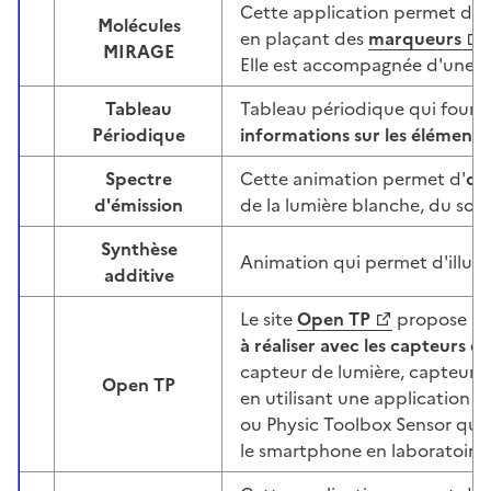
Cette application permet d'
o
Molécules
en plaçant des
marqueurs
Image
MIRAGE
Elle est accompagnée d'une
f
Tableau
Tableau périodique qui fourni
Image
Périodique
informations sur les élément
Spectre
Cette animation permet d'
ob
Image
d'émission
de la lumière blanche, du sod
Synthèse
Animation qui permet d'illustr
Image
additive
Le site
Open TP
propose une
à réaliser avec les capteurs 
capteur de lumière, capteur 
Open TP
Image
en utilisant une application
ou Physic Toolbox Sensor qui
le smartphone en laboratoire