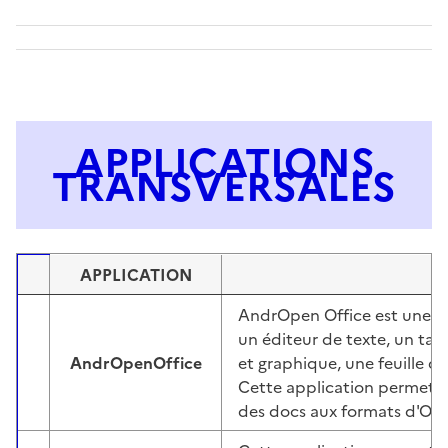
APPLICATIONS
TRANSVERSALES
APPLICATION
Image
AndrOpen Office est une
s
un éditeur de texte, un tab
AndrOpenOffice
et graphique, une feuille d
Image
Cette application permet de 
des docs aux formats d'Open