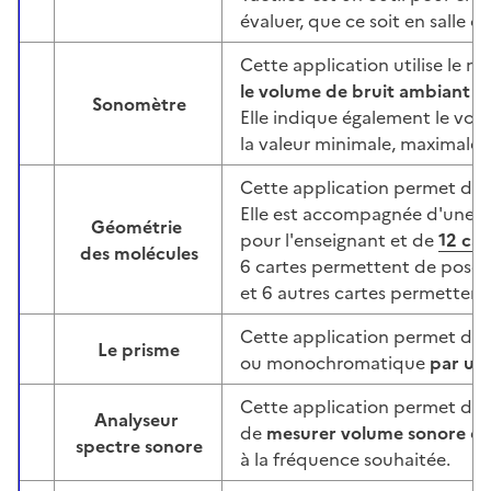
évaluer, que ce soit en salle o
Cette application utilise le 
le volume de bruit ambiant
en
Sonomètre
Image
Elle indique également le vo
la valeur minimale, maximale
Cette application permet d'
o
Elle est accompagnée d'une
f
Géométrie
pour l'enseignant et de
12 car
Image
des molécules
6 cartes permettent de poser
et 6 autres cartes permettent
Cette application permet d'é
Le prisme
Image
ou monochromatique
par un
Cette application permet d'
a
Analyseur
de
mesurer volume sonore
et
Image
spectre sonore
à la fréquence souhaitée.