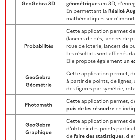
GeoGebra 3D
géométriques
en 3D, d'enregist
Image
En permettant la
Réalité Aug
mathématiques sur n'importe q
Cette application permet de
s
(lancers de dés, lancers de pièc
Probabilités
roue de loterie, lancers de pun
Image
Les résultats sont affichés dan
Elle propose également
un exe
Cette application permet, de 
GeoGebra
à partir de points, de lignes, 
Image
Géométrie
des figures par symétrie, rotati
Cette application permet, de
Photomath
Image
puis de les résoudre
en indiqua
Cette application permet de
r
GeoGebra
d'obtenir des points particuli
Image
Graphique
de
faire des statistiques
, d'enr