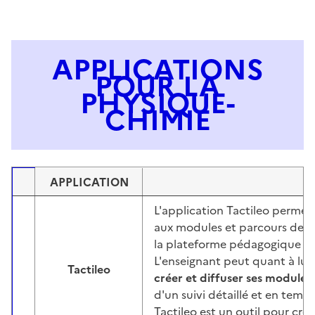
APPLICATIONS
POUR LA
PHYSIQUE-
CHIMIE
APPLICATION
Image
L'application Tactileo permet
aux modules et parcours de fo
la plateforme pédagogique
Ta
L'enseignant peut quant à lui 
Tactileo
Image
créer et diffuser ses modules
d'un suivi détaillé et en temps
Tactileo est un outil pour créer