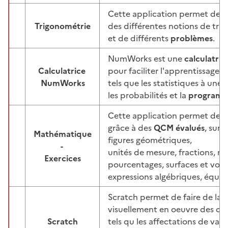
Cette application permet de tra
Trigonométrie
des différentes notions de trig
Image
et de différents
problèmes
.
NumWorks est une
calculatri
Calculatrice
pour faciliter l'apprentissag
Image
NumWorks
tels que les statistiques à une 
les probabilités et la
programm
Cette application permet de
t
grâce à des
QCM évalués
, sur
Mathématique
figures géométriques,
-
Image
unités de mesure, fractions, no
Exercices
pourcentages, surfaces et volu
expressions algébriques, équati
Scratch permet de faire de la
p
visuellement en oeuvre des c
Scratch
tels qu les affectations de varia
Image