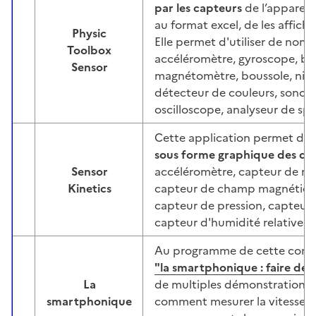
par les capteurs
de l’appareil,
au format excel, de les affich
Physic
Elle permet d'utiliser de nom
Toolbox
Image
accéléromètre, gyroscope, b
Sensor
magnétomètre, boussole, nive
détecteur de couleurs, sonomè
oscilloscope, analyseur de spe
Cette application permet d'
u
sous forme graphique des dif
Sensor
accéléromètre, capteur de rot
Image
Kinetics
capteur de champ magnétique
capteur de pression, capteur
capteur d'humidité relative, 
Au programme de cette confé
"la smartphonique : faire de
La
de multiples démonstrations 
Image
smartphonique
comment mesurer la vitesse du