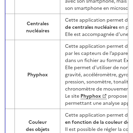
avec son smartphone, mais a
son smartphone en microsco
Cette application permet d'
o
Centrales
de centrales nucléaires
en pla
Image
nucléaires
Elle est accompagnée d'une
f
Cette application permet d'ut
par les capteurs de l’appareil 
dans un fichier au format Exce
Elle permet d'utiliser de nom
Phyphox
gravité, accéléromètre, gyro
Image
pression, sonomètre, tonalité,
chronomètre de mouvement, c
Le site
Phyphox
propose plu
permettant une analyse appr
Cette application permet de
Couleur
en fonction de la couleur de la
Image
des objets
Il est possible de régler la cou