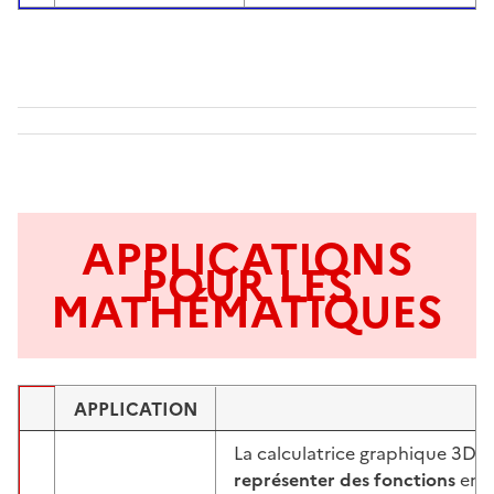
APPLICATIONS
POUR LES
MATHÉMATIQUES
APPLICATION
Image
La calculatrice graphique 3D 
représenter des fonctions
en 