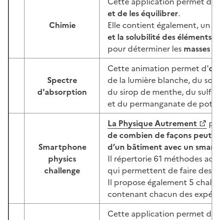
Cette application permet de
et de les équilibrer
.
Chimie
Elle contient également, un
t
Image
et la solubilité des éléments
, 
pour déterminer les
masses m
Cette animation permet d'
ob
Spectre
de la lumière blanche, du so
Image
d'absorption
du sirop de menthe, du sulfat
et du permanganate de pota
La Physique Autrement
pr
de combien de façons peut-o
Smartphone
d’un bâtiment avec un smart
physics
Il répertorie 61 méthodes a
Image
challenge
qui permettent de faire des at
Il propose également 5 chall
contenant chacun des expéri
Cette application permet d'
u