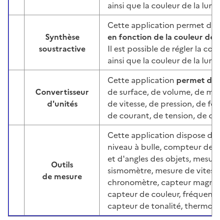
ainsi que la couleur de la lumi
Cette application permet de
Synthèse
en fonction de la couleur de la
Image
soustractive
Il est possible de régler la cou
ainsi que la couleur de la lumi
Cette application
permet de c
Convertisseur
de surface, de volume, de ma
Image
d'unités
de vitesse, de pression, de fo
de courant, de tension, de co
Cette application dispose de 
niveau à bulle, compteur de 
et d'angles des objets, mesur
Outils
sismomètre, mesure de vites
Image
de mesure
chronomètre, capteur magnét
capteur de couleur, fréquenc
capteur de tonalité, thermom