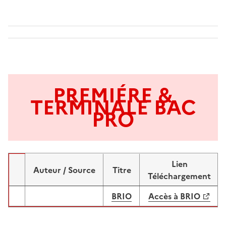
PREMIÉRE &
TERMINALE BAC
PRO
Lien
Auteur / Source
Titre
Image
Téléchargement
BRIO
Accès à BRIO
Image