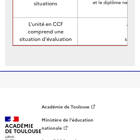
et le diplôme ne peut l
situations
L'unité en CCF
Abse
comprend une
à la
situation d'évaluation
situat
Académie de Toulouse
Ministère de l'éducation
ACADÉMIE
nationale
DE TOULOUSE