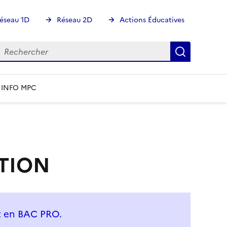
éseau 1D
Réseau 2D
Actions Éducatives
echercher
Rechercher
Recherch
 INFO MPC
ATION
et en BAC PRO.