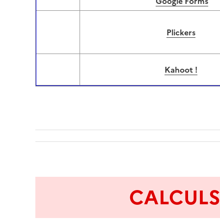
Google Forms
Image
Plickers
Image
Kahoot !
Image
CALCULS