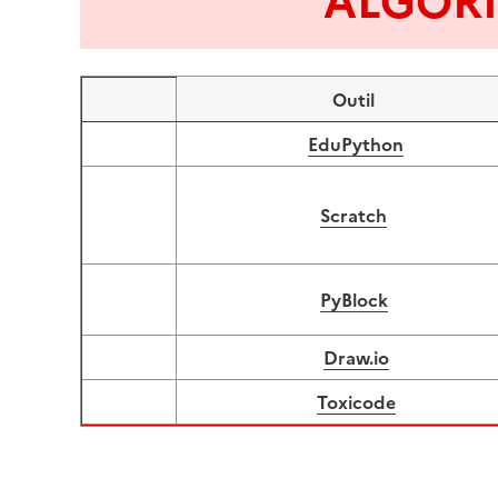
ALGOR
Outil
Image
EduPython
Image
Scratch
Image
PyBlock
Image
Draw.io
Image
Toxicode
Image