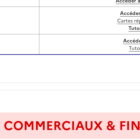
Accéder à
Accéder 
Cartes ré
Tuto
Accéde
Tuto
 COMMERCIAUX & FI