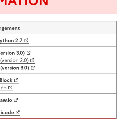
MATION
argement
ython 2.7
ersion 3.0)
(version 2.0)
(version 3.0)
Block
déo
aw.io
xicode