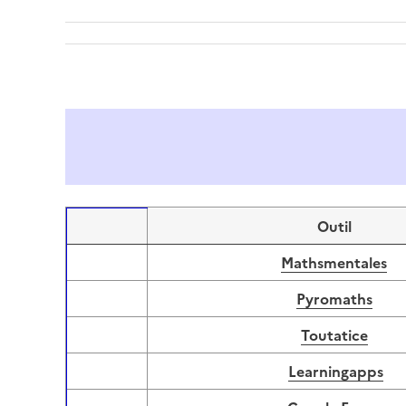
Outil
Image
Mathsmentales
Image
Pyromaths
Image
Toutatice
Image
Learningapps
Image