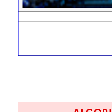
Image
Image