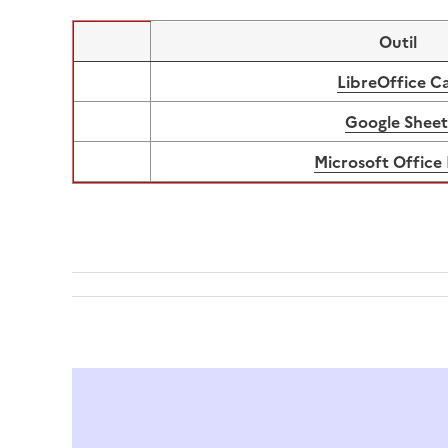
Outil
Image
LibreOffice Ca
Image
Google Sheet
Image
Microsoft Office 
Image