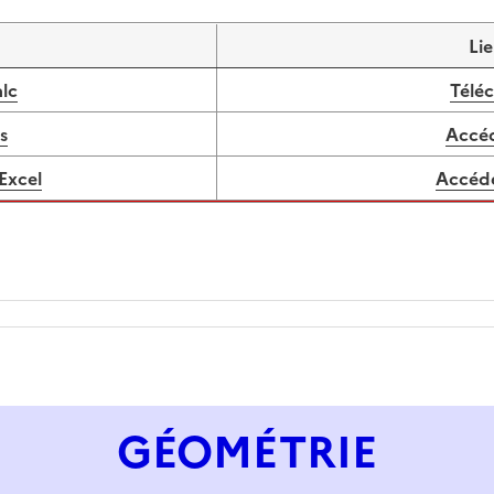
Li
lc
Téléc
s
Accéd
Excel
Accéde
GÉOMÉTRIE