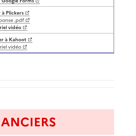
 Google Forms
à Plickers
ponse .pdf
riel vidéo
r à Kahoot
riel vidéo
NANCIERS