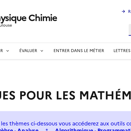
R
ysique Chimie
ulouse
R
ER
ÉVALUER
ENTRER DANS LE MÉTIER
LETTRES
ES POUR LES MATHÉ
r les thèmes ci-dessous vous accéderez aux outils c
gèbre - Analyse
*
Algorithmique - Programmat