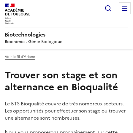
Recherc
ACADÉMIE
DE TOULOUSE
Biotechnologies
Biochimie . Génie Biologique
Voir le fil d’Ariane
Trouver son stage et son
alternance en Bioqualité
Le BTS Bioqualité couvre de très nombreux secteurs.
Les opportunités pour effectuer son stage ou trouver
une alternance sont nombreuses.
Nous vous proposerons prochainement, sur cette