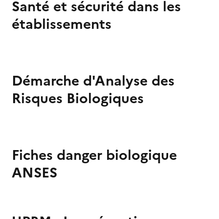
Santé et sécurité dans les
établissements
Image
de
couverture
Démarche d'Analyse des
(conseillée)
Risques Biologiques
Image
de
couverture
Fiches danger biologique
(conseillée)
ANSES
Image
de