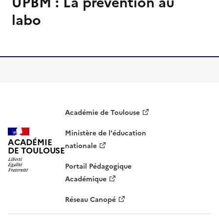
UPBM : La prévention au
couverture
(conseillée)
labo
Image
de
couverture
(conseillée)
Académie de Toulouse
Ministère de l'éducation
ACADÉMIE
nationale
DE TOULOUSE
Portail Pédagogique
Académique
Réseau Canopé