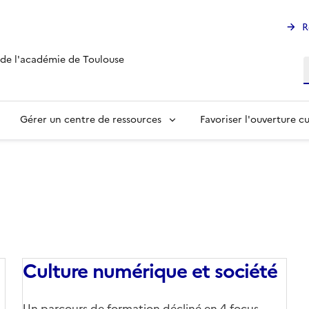
R
 de l'académie de Toulouse
R
Gérer un centre de ressources
Favoriser l'ouverture cu
Culture numérique et société
Corps
Un parcours de formation décliné en 4 focus