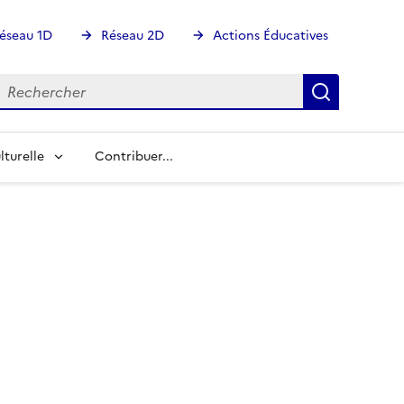
éseau 1D
Réseau 2D
Actions Éducatives
echercher
Rechercher
Recherch
lturelle
Contribuer...