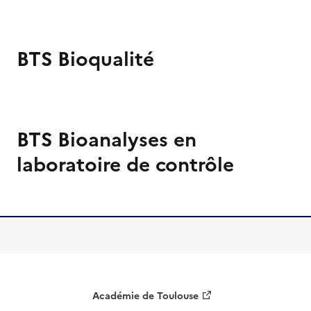
Image
de
couverture
BTS Bioqualité
(conseillée)
Image
de
couverture
BTS Bioanalyses en
(conseillée)
laboratoire de contrôle
Image
de
couverture
(conseillée)
Académie de Toulouse