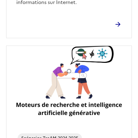
informations sur Internet.
Image
de
couverture
(conseillée)