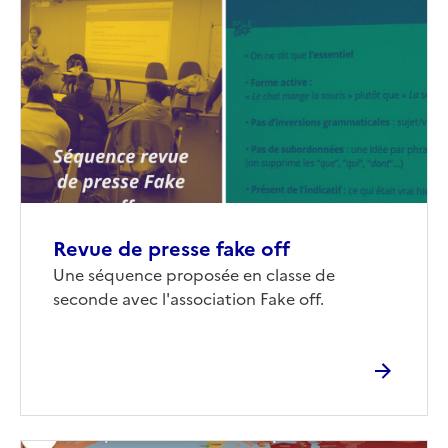
de
couverture
(conseillée)
Revue de presse fake off
Corps
Une séquence proposée en classe de
seconde avec l'association Fake off.