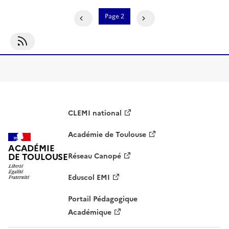
Pagination
Page 2
Page Précédente
Page Suivante
S'abonner À Activité Culture Informationnelle
CLEMI national
Académie de Toulouse
ACADÉMIE
DE TOULOUSE
Réseau Canopé
Eduscol EMI
Portail Pédagogique
Académique