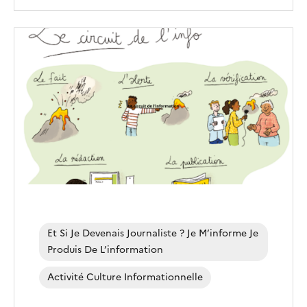
Image
de
couverture
(conseillée)
Et Si Je Devenais Journaliste ? Je M’informe Je
Produis De L’information
Activité Culture Informationnelle